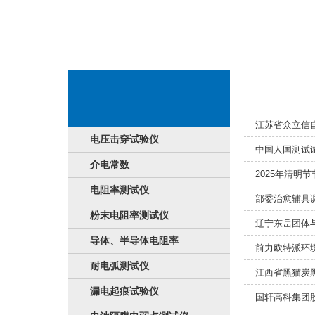
内容所有
江苏省众立信自
电压击穿试验仪
中国人国测试试
介电常数
2025年清明节
电阻率测试仪
部委治愈辅具调
粉末电阻率测试仪
辽宁东岳团体与
导体、半导体电阻率
前力欧特派环境
耐电弧测试仪
江西省黑猫炭黑
漏电起痕试验仪
国轩高科集团股