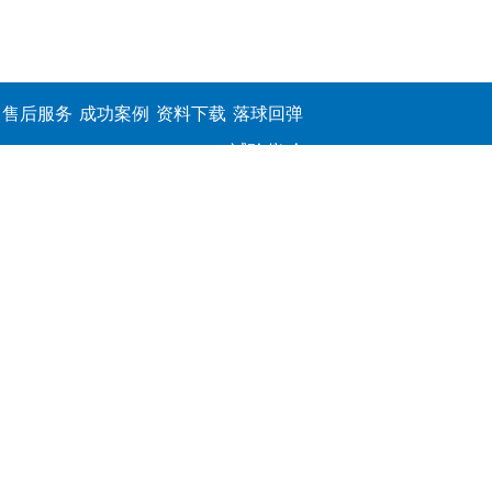
售后服务
成功案例
资料下载
落球回弹
试验仪,介
电击穿强
度测定仪