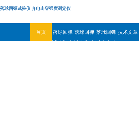
落球回弹试验仪,介电击穿强度测定仪
首页
落球回弹
落球回弹
落球回弹
技术文章
试验仪,介
试验仪,介
试验仪,介
电击穿强
电击穿强
电击穿强
度测定仪
度测定仪
度测定仪