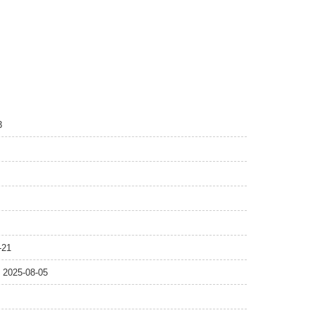
3
21
-08-05