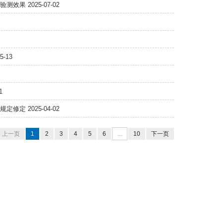
 2025-07-02
-13
1
定 2025-04-02
上一页
1
2
3
4
5
6
...
10
下一页