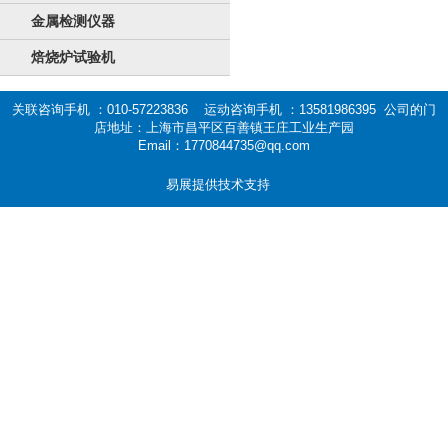
金属检测仪器
焙烧炉试验机
关联咨询手机 ：010-57223836 运动咨询手机 ：13581986395 公司的门
店地址：上海市昌平区百善镇王庄工业生产园
Email：1770844735@qq.com
易展提供技术支持