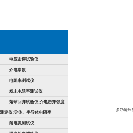
食品提供
电压击穿试验仪
介电常数
电阻率测试仪
粉末电阻率测试仪
落球回弹试验仪,介电击穿强度
多功能压
测定仪:导体、半导体电阻率
耐电弧测试仪