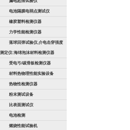
漏电起痕试验仪
电池隔膜电弱点测试仪
橡胶塑料检测仪器
力学性能检测仪器
落球回弹试验仪,介电击穿强度
测定仪:海绵泡沫材料检测仪器
受电弓/碳滑板检测仪器
材料热物理性能实验设备
热物性检测仪器
粉末测试设备
比表面测试仪
电池检测
燃烧性能试验机