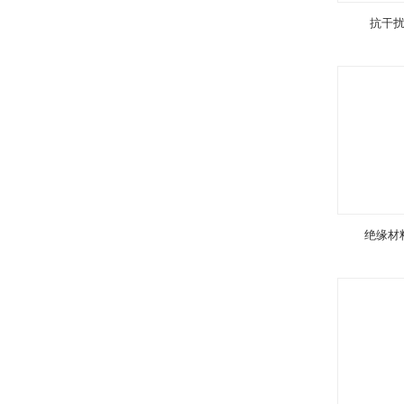
抗干
绝缘材