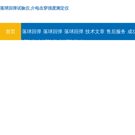
落球回弹试验仪,介电击穿强度测定仪
首页
落球回弹
落球回弹
落球回弹
技术文章
售后服务
成
试验仪,介
试验仪,介
试验仪,介
电击穿强
电击穿强
电击穿强
度测定仪
度测定仪
度测定仪