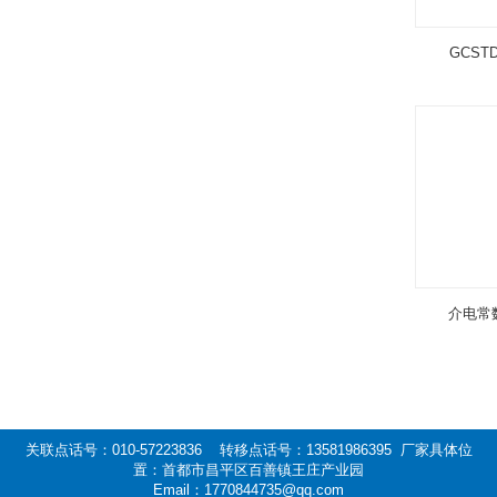
GCS
介电常
关联点话号：010-57223836 转移点话号：13581986395 厂家具体位
置：首都市昌平区百善镇王庄产业园
Email：1770844735@qq.com