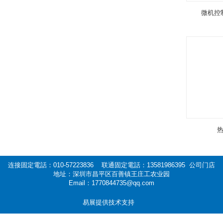
微机控
连接固定電話：010-57223836 联通固定電話：13581986395 公司门店
地址：深圳市昌平区百善镇王庄工农业园
Email：1770844735@qq.com
易展提供技术支持