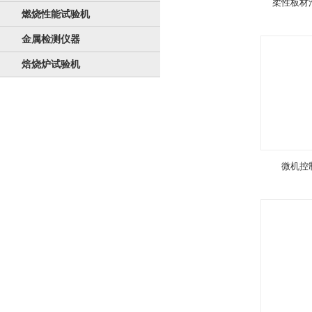
柔性板材
燃烧性能试验机
金属检测仪器
焙烧炉试验机
微机控