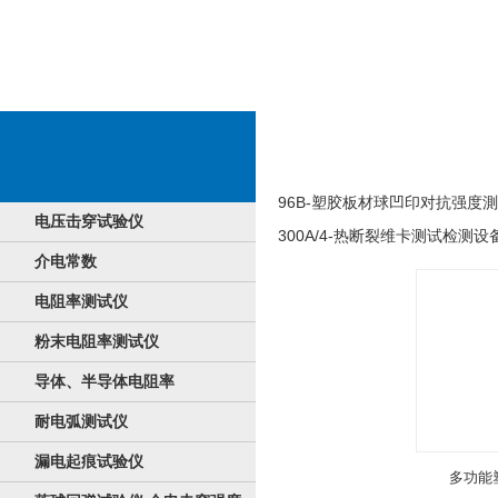
设备动态展示
96B-塑胶板材球凹印对抗强度
电压击穿试验仪
300A/4-热断裂维卡测试检测设
介电常数
电阻率测试仪
粉末电阻率测试仪
导体、半导体电阻率
耐电弧测试仪
漏电起痕试验仪
多功能