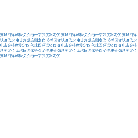
落球回弹试验仪,介电击穿强度测定仪
落球回弹试验仪,介电击穿强度测定仪
落球回弹
试验仪,介电击穿强度测定仪
落球回弹试验仪,介电击穿强度测定仪
落球回弹试验仪,介
电击穿强度测定仪
落球回弹试验仪,介电击穿强度测定仪
落球回弹试验仪,介电击穿强
度测定仪
落球回弹试验仪,介电击穿强度测定仪
落球回弹试验仪,介电击穿强度测定仪
落球回弹试验仪,介电击穿强度测定仪