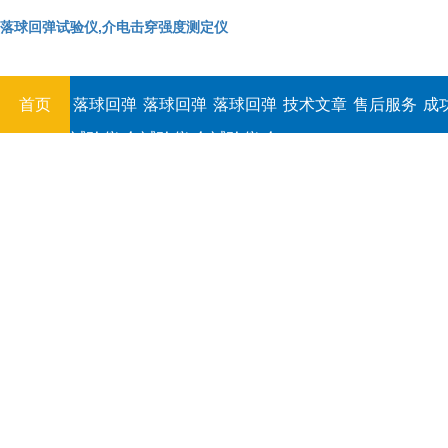
落球回弹试验仪,介电击穿强度测定仪
首页
落球回弹
落球回弹
落球回弹
技术文章
售后服务
成
试验仪,介
试验仪,介
试验仪,介
电击穿强
电击穿强
电击穿强
度测定仪
度测定仪
度测定仪