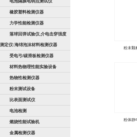
电池隔膜电弱点测试仪
橡胶塑料检测仪器
力学性能检测仪器
落球回弹试验仪,介电击穿强度
测定仪:海绵泡沫材料检测仪器
粉末颗
受电弓/碳滑板检测仪器
材料热物理性能实验设备
热物性检测仪器
粉末测试设备
比表面测试仪
电池检测
粉体静
燃烧性能试验机
金属检测仪器