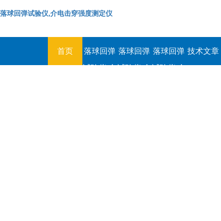
落球回弹试验仪,介电击穿强度测定仪
首页
落球回弹
落球回弹
落球回弹
技术文章
试验仪,介
试验仪,介
试验仪,介
电击穿强
电击穿强
电击穿强
度测定仪
度测定仪
度测定仪