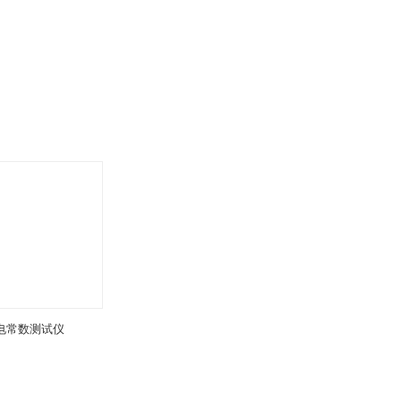
电常数测试仪