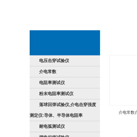
产品的展示英文
电压击穿试验仪
介电常数
电阻率测试仪
粉末电阻率测试仪
落球回弹试验仪,介电击穿强度
介电常数
测定仪:导体、半导体电阻率
耐电弧测试仪