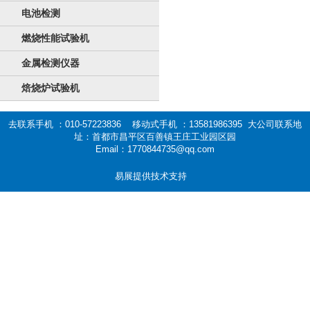
电池检测
燃烧性能试验机
金属检测仪器
焙烧炉试验机
去联系手机 ：010-57223836 移动式手机 ：13581986395 大公司联系地
址：首都市昌平区百善镇王庄工业园区园
Email：1770844735@qq.com
易展提供技术支持