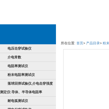
好产品信息
所在位置:
首页
>
产品目录
>
粉
电压击穿试验仪
介电常数
电阻率测试仪
粉末电阻率测试仪
落球回弹试验仪,介电击穿强度
测定仪:导体、半导体电阻率
耐电弧测试仪