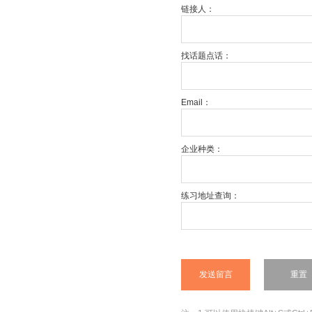
链接人：
找话题点话：
Email：
企业种类：
练习地址查询：